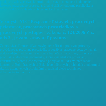
predpismi zabezpečovať kontrolu tohto stavu, meranie a hodnotenie
faktorov pracovného prostredia, úradné skúšky, odborné prehliadky a
odborné skúšky vyhradených technických zariadení .
V zmysle §13 "Bezpečnosť stavieb, pracovných
priestorov, pracovných prostriedkov a
pracovných postupov" zákona č. 124/2006 Z.z.
ods.3 , je zamestnávateľ povinný:
Zamestnávateľ môže užívať stavby, ich súčasti a pracovné priestory,
prevádzkovať pracovné prostriedky a používať pracovné postupy, len ak
zodpovedajú predpisom na zaistenie bezpečnosti a ochrany zdravia pri
práci, ak sú dodržané podmienky, ktoré vymedzil ich projektant,
konštruktér, tvorca alebo výrobca a po vykonaní údržby, prehliadok,
kontrol, skúšok, úradných skúšok alebo odborných prehliadok a odborných
skúšok ustanovených osobitnými predpismi alebo technickou
dokumentáciou výrobcu.