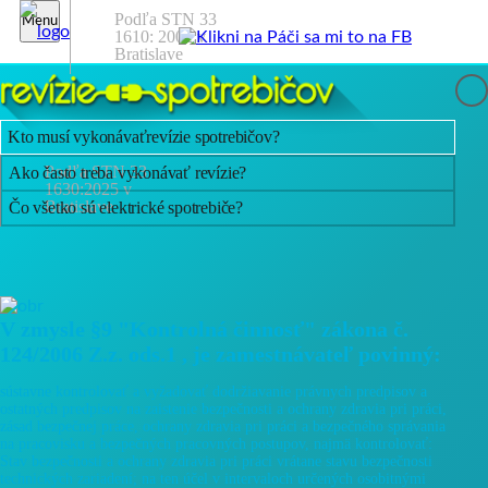
Podľa STN 33
Menu
1610: 2002 v
Bratislave
Kto musí vykonávať
revízie spotrebičov?
Podľa STN 33
Ako často treba
vykonávať revízie?
1630:2025 v
Bratislave
Čo všetko sú
elektrické spotrebiče?
V zmysle §9 "Kontrolná činnosť" zákona č.
124/2006 Z.z. ods.1 , je zamestnávateľ povinný:
sústavne kontrolovať a vyžadovať dodržiavanie právnych predpisov a
ostatných predpisov na zaistenie bezpečnosti a ochrany zdravia pri práci,
zásad bezpečnej práce, ochrany zdravia pri práci a bezpečného správania
na pracovisku a bezpečných pracovných postupov, najmä kontrolovať:
Stav bezpečnosti a ochrany zdravia pri práci vrátane stavu bezpečnosti
technických zariadení; na ten účel v intervaloch určených osobitnými